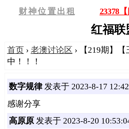
财 神 位 置 出 租
2337
红福联盟'
首页
›
老澳讨论区
› 【219期
中！！！
数字规律
发表于 2023-8-17 12:42
感谢分享
高原原
发表于 2023-8-20 10:53:0