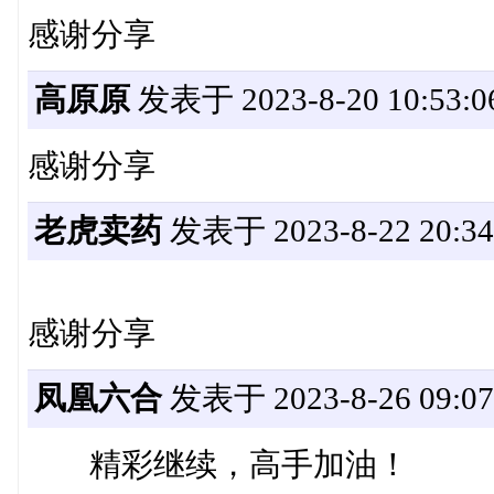
感谢分享
高原原
发表于 2023-8-20 10:53:0
感谢分享
老虎卖药
发表于 2023-8-22 20:34
感谢分享
凤凰六合
发表于 2023-8-26 09:07
精彩继续，高手加油！