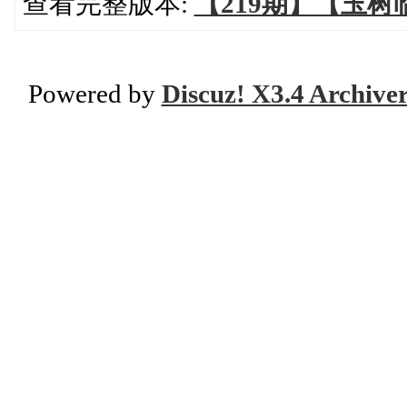
查看完整版本:
【219期】【玉
Powered by
Discuz! X3.4 Archive