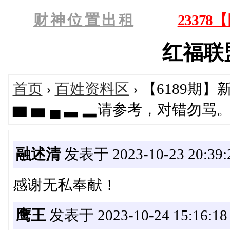
财 神 位 置 出 租
2337
红福联盟'
首页
›
百姓资料区
› 【6189期】
▆ ▅ ▄ ▃ ▂请参考，对错勿
融述清
发表于 2023-10-23 20:39:
感谢无私奉献！
鹰王
发表于 2023-10-24 15:16:18