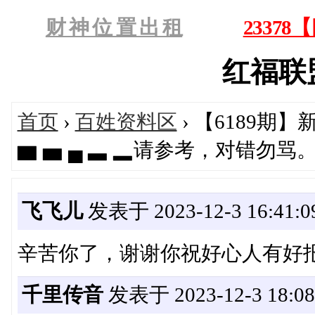
财 神 位 置 出 租
2337
红福联盟'
首页
›
百姓资料区
› 【6189期】
▆ ▅ ▄ ▃ ▂请参考，对错勿
飞飞儿
发表于 2023-12-3 16:41:0
辛苦你了，谢谢你祝好心人有好
千里传音
发表于 2023-12-3 18:08