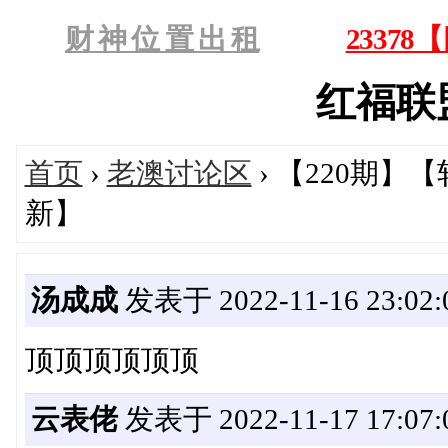
财 神 位 置 出 租
2337
红福联盟'
首页
›
老澳讨论区
› 【220期
新】
汤成成
发表于 2022-11-16 23:02:
顶顶顶顶顶顶
云表佬
发表于 2022-11-17 17:07: