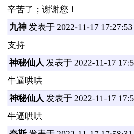
辛苦了；谢谢您！
九神
发表于 2022-11-17 17:27:53
支持
神秘仙人
发表于 2022-11-17 17:5
牛逼哄哄
神秘仙人
发表于 2022-11-17 17:5
牛逼哄哄
奈斯
发表于 2022-11-17 17:58:31