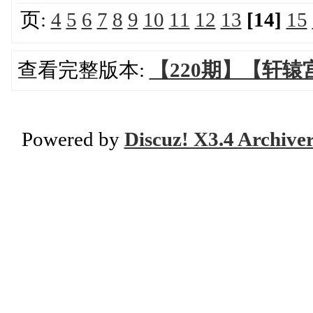
页:
4
5
6
7
8
9
10
11
12
13
[14]
15
查看完整版本:
【220期】【轩
Powered by
Discuz! X3.4 Archive