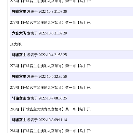
276期【轩辕宫主㊣澳彩九宫禁肖】禁一肖【马】开:
轩辕宫主
发表于 2022-10-3 21:57:30
277期【轩辕宫主㊣澳彩九宫禁肖】禁一肖【马】开:
六合大飞
发表于 2022-10-3 21:59:29
顶大师。
轩辕宫主
发表于 2022-10-4 21:53:25
278期【轩辕宫主㊣澳彩九宫禁肖】禁一肖【羊】开:
轩辕宫主
发表于 2022-10-5 22:39:50
279期【轩辕宫主㊣澳彩九宫禁肖】禁一肖【马】开:
轩辕宫主
发表于 2022-10-7 08:58:25
280期【轩辕宫主㊣澳彩九宫禁肖】禁一肖【蛇】开:
轩辕宫主
发表于 2022-10-8 09:11:14
281期【轩辕宫主㊣澳彩九宫禁肖】禁一肖【马】开: